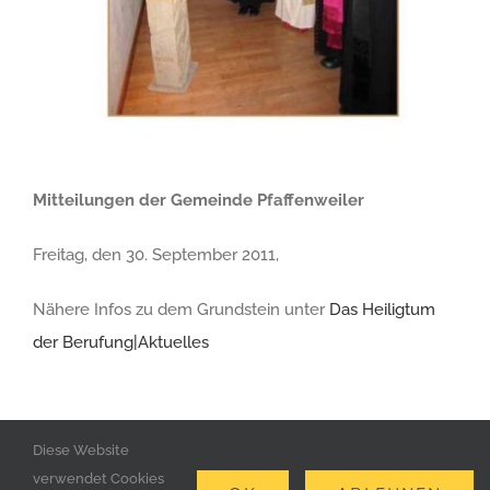
Mitteilungen der Gemeinde Pfaffenweiler
Freitag, den 30. September 2011,
Nähere Infos zu dem Grundstein unter
Das Heiligtum
der Berufung|Aktuelles
Diese Website
verwendet Cookies
COPYRIGHT 2017 | ALL RIGHTS RESERVED d`steinmetz | In den